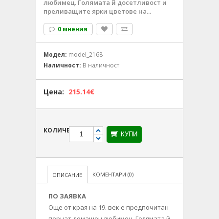
любимец. Голямата й досетливост и
преливащите ярки цветове на...
0 мнения
Модел:
model_2168
Наличност:
В наличност
Цена:
215.14€
КОЛИЧЕСТВО
КУПИ
КОМЕНТАРИ (0)
ОПИСАНИЕ
ПО ЗАЯВКА
Още от края на 19. век е предпочитан
пернат домашен любимец. Голямата й