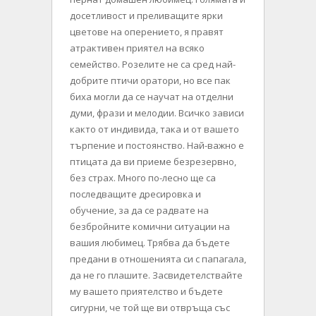
досетливост и преливащите ярки
цветове на оперението, я правят
атрактивен приятел на всяко
семейство. Розелите не са сред най-
добрите птичи оратори, но все пак
биха могли да се научат на отделни
думи, фрази и мелодии. Всичко зависи
както от индивида, така и от вашето
търпение и постоянство. Най-важно е
птицата да ви приеме безрезервно,
без страх. Много по-лесно ще са
последващите дресировка и
обучение, за да се радвате на
безбройните комични ситуации на
вашия любимец. Трябва да бъдете
предани в отношенията си с папагала,
да не го плашите. Засвидетелствайте
му вашето приятелство и бъдете
сигурни, че той ще ви отвръща със