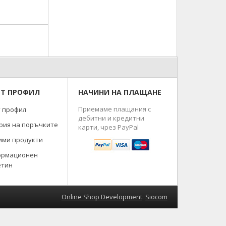
Т ПРОФИЛ
НАЧИНИ НА ПЛАЩАНЕ
Приемаме плащания с
 профил
дебитни и кредитни
рия на поръчките
карти, чрез PayPal
ми продукти
ормационен
етин
Online Shop Development
:
Siocom