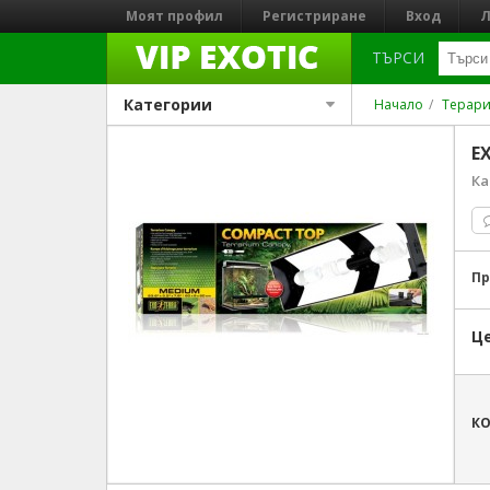
Моят профил
Регистриране
Вход
Л
ТЪРСИ
Категории
Начало
Терари
E
Ка
Пр
Це
К