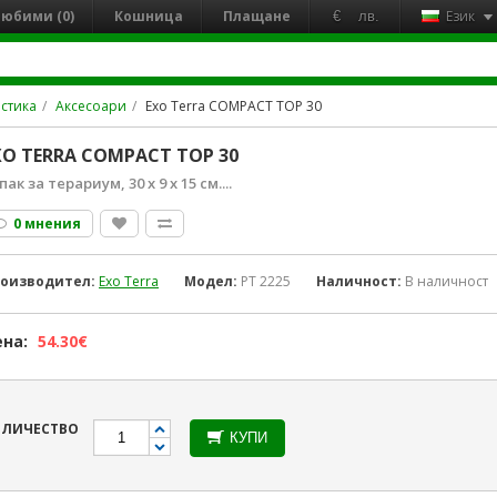
юбими (0)
Кошница
Плащане
Език
€
лв.
стика
Аксесоари
Exo Terra COMPACT TOP 30
XO TERRA COMPACT TOP 30
пак за терариум, 30 х 9 х 15 см....
0 мнения
оизводител:
Exo Terra
Модел:
PT 2225
Наличност:
В наличност
на:
54.30€
ОЛИЧЕСТВО
КУПИ