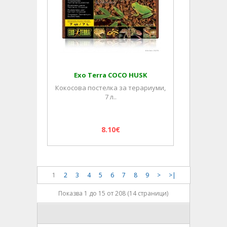
Exo Terra COCO HUSK
Кокосова постелка за терариуми,
7 л..
8.10€
1
2
3
4
5
6
7
8
9
>
>|
Показва 1 до 15 от 208 (14 страници)