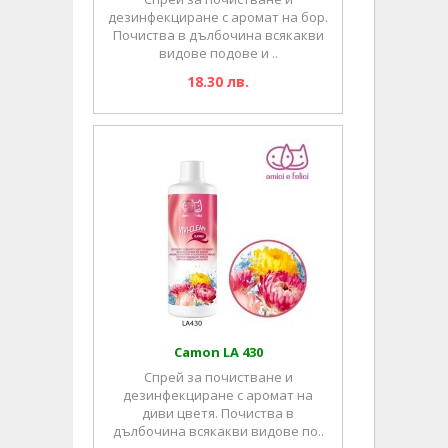
дезинфекциране с аромат на бор.
Почиства в дълбочина всякакви
видове подове и ..
18.30 лв.
Camon LA 430
Спрей за почистване и
дезинфекциране с аромат на
диви цветя. Почиства в
дълбочина всякакви видове по..