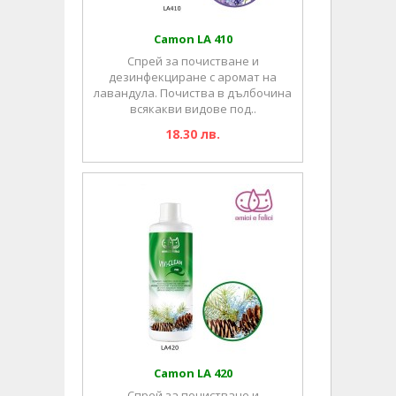
Camon LA 410
Спрей за почистване и
дезинфекциране с аромат на
лавандула. Почиства в дълбочина
всякакви видове под..
18.30 лв.
Camon LA 420
Спрей за почистване и