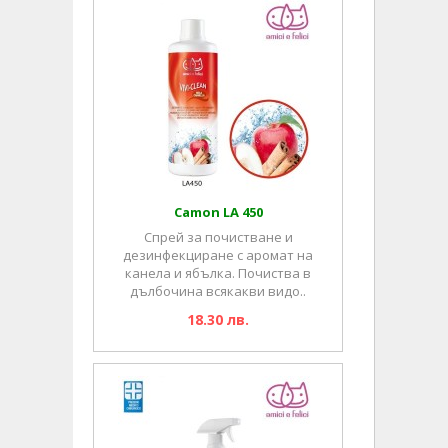
Camon LA 450
Спрей за почистване и
дезинфекциране с аромат на
канела и ябълка. Почиства в
дълбочина всякакви видо..
18.30 лв.