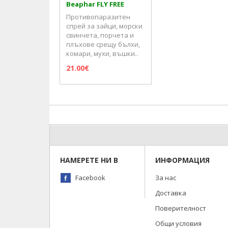
Beaphar FLY FREE
Противопаразитен
спрей за зайци, морски
свинчета, порчета и
плъхове срещу бълхи,
комари, мухи, въшки..
21.00€
НАМЕРЕТЕ НИ В
ИНФОРМАЦИЯ
Facebook
За нас
Доставка
Поверителност
Общи условия