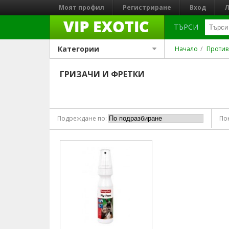
Моят профил
Регистриране
Вход
Л
ТЪРСИ
Категории
Начало
Против
ГРИЗАЧИ И ФРЕТКИ
Подреждане по:
По