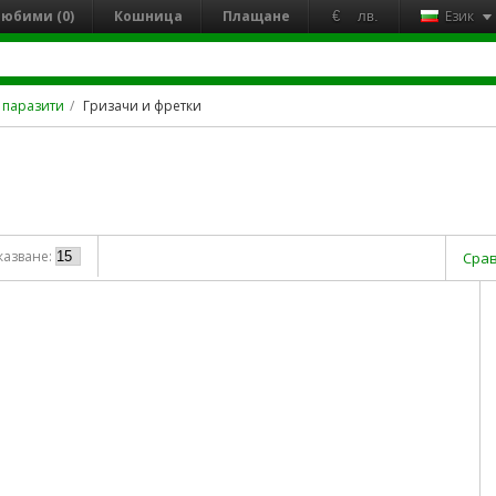
юбими (0)
Кошница
Плащане
Език
€
лв.
 паразити
Гризачи и фретки
казване:
Срав