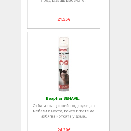
предпазващ мебелите..
21.55€
Beaphar BEHAVE...
Отблъскващ спрей, подходящ за
мебели и места, които искате да
избягва котката у дома..
24.30€