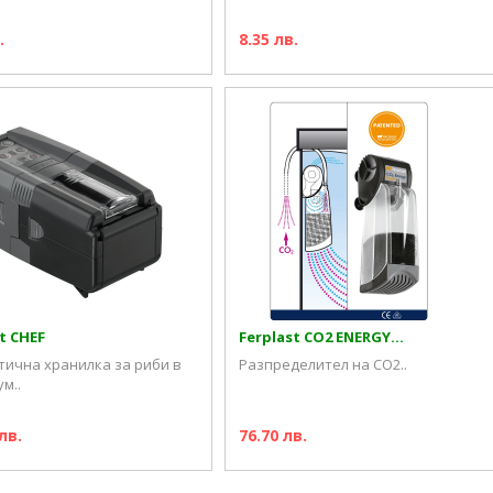
.
8.35 лв.
t CHEF
Ferplast CO2 ENERGY...
ична хранилка за риби в
Разпределител на CO2..
м..
лв.
76.70 лв.