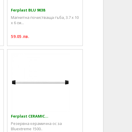
Ferplast BLU 9038
Магнитна почистваща гъба, 3.7 x 10
x 6 см...
59.05 лв.
Ferplast CERAMIC...
Резервна керамична ос за
Bluextreme 1500..