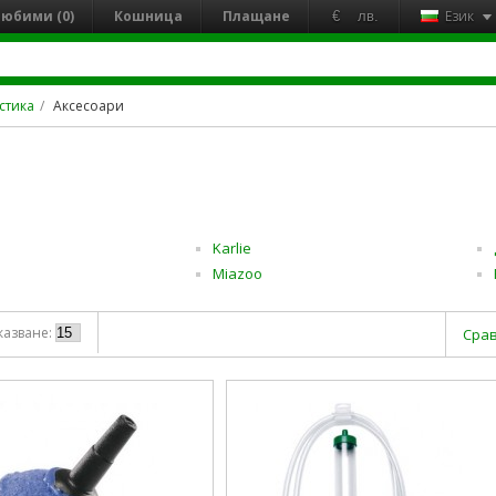
юбими (0)
Кошница
Плащане
Език
€
лв.
стика
Аксесоари
Karlie
Miazoo
казване:
Срав