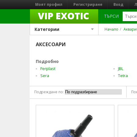
Моят профил
Регистриране
Вход
Л
ТЪРСИ
Категории
Начало
Аквари
АКСЕСОАРИ
Подробно
Ferplast
JBL
Sera
Tetra
Подреждане по:
По