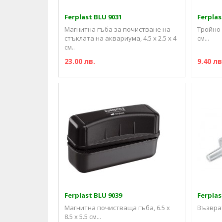
Ferplast BLU 9031
Ferplas
Магнитна гъба за почистване на
Тройно 
стъклата на аквариума, 4.5 x 2.5 x 4
см...
см..
23.00 лв.
9.40 лв
Ferplast BLU 9039
Ferplas
Магнитна почистваща гъба, 6.5 x
Възврате
8.5 x 5.5 см...