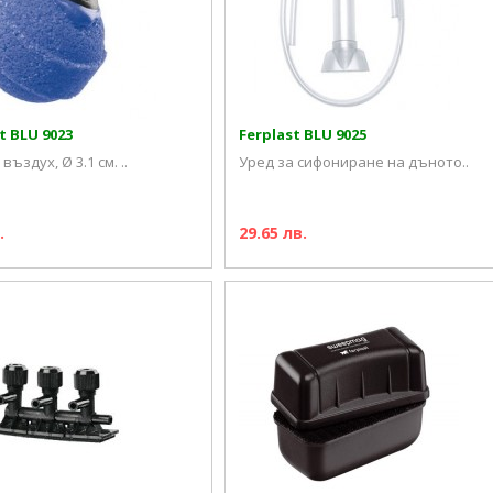
t BLU 9023
Ferplast BLU 9025
въздух, Ø 3.1 см. ..
Уред за сифониране на дъното..
.
29.65 лв.