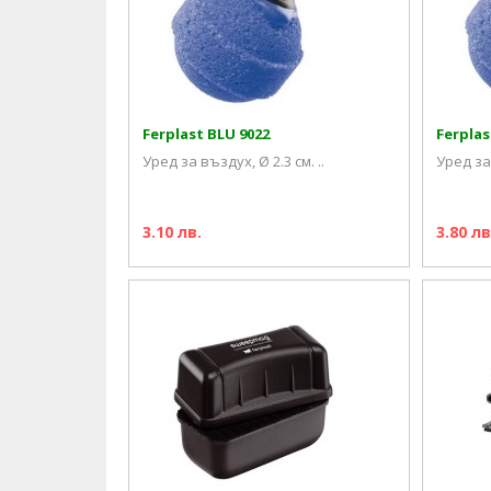
Ferplast BLU 9022
Ferplas
Уред за въздух, Ø 2.3 см. ..
Уред за 
3.10 лв.
3.80 лв