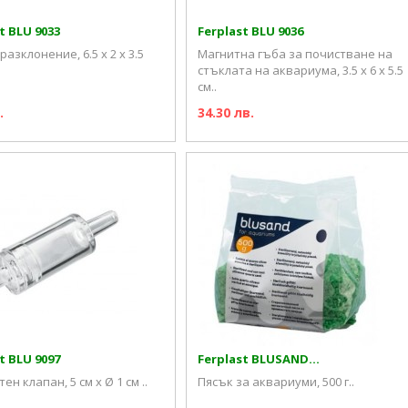
t BLU 9033
Ferplast BLU 9036
разклонение, 6.5 х 2 х 3.5
Магнитна гъба за почистване на
стъклата на аквариума, 3.5 x 6 x 5.5
см..
.
34.30 лв.
t BLU 9097
Ferplast BLUSAND...
н клапан, 5 см х Ø 1 см ..
Пясък за аквариуми, 500 г..