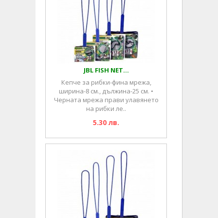
JBL FISH NET...
Кепче за рибки-фина мрежа,
ширина-8 см., дължина-25 см. •
Черната мрежа прави улавянето
на рибки ле..
5.30 лв.