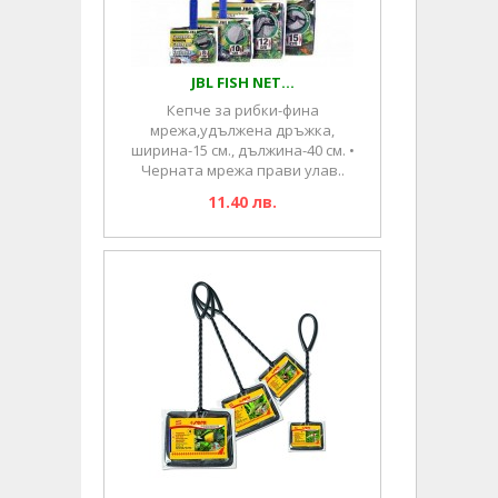
JBL FISH NET...
Кепче за рибки-фина
мрежа,удължена дръжка,
ширина-15 см., дължина-40 см. •
Черната мрежа прави улав..
11.40 лв.