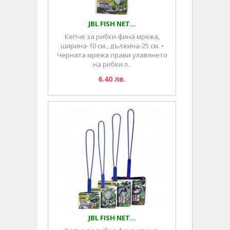
JBL FISH NET...
Кепче за рибки-фина мрежа,
ширина-10 см., дължина-25 см. •
Черната мрежа прави улавянето
на рибки л..
6.40 лв.
JBL FISH NET...