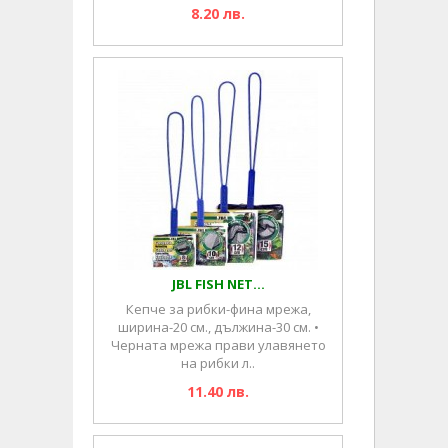
8.20 лв.
JBL FISH NET...
Кепче за рибки-фина мрежа,
ширина-20 см., дължина-30 см. •
Черната мрежа прави улавянето
на рибки л..
11.40 лв.