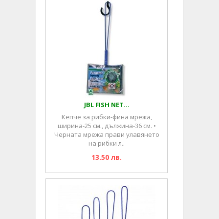
JBL FISH NET...
Кепче за рибки-фина мрежа,
ширина-25 см., дължина-36 см. •
Черната мрежа прави улавянето
на рибки л..
13.50 лв.