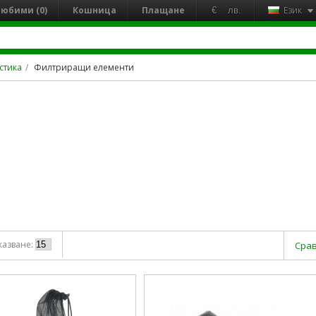
юбими (0)
Кошница
Плащане
Език
€
лв.
стика
Филтриращи елементи
казване:
Срав