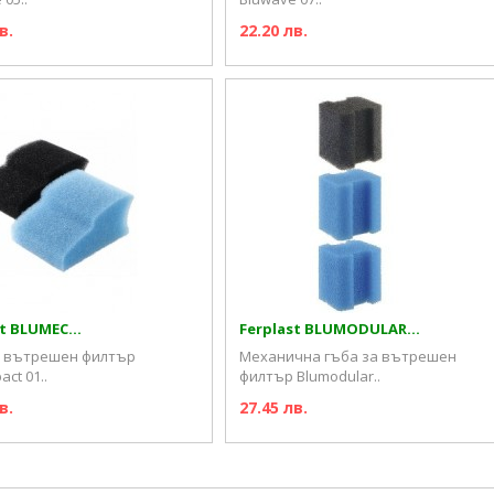
в.
22.20 лв.
t BLUMEC...
Ferplast BLUMODULAR...
а вътрешен филтър
Механична гъба за вътрешен
ct 01..
филтър Blumodular..
в.
27.45 лв.