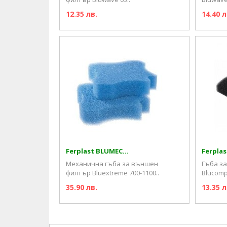
12.35 лв.
14.40 л
Ferplast BLUMEC...
Ferplas
Механична гъба за външен
Гъба з
филтър Bluextreme 700-1100..
Blucompa
35.90 лв.
13.35 л