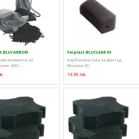
st BLUCARBON
Ferplast BLUCLEAR 03
ови елементи за
Карбонова гъба за филтър
ане, 400 г..
Bluwave 03..
в.
13.65 лв.