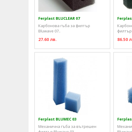
Ferplast BLUCLEAR 07
Ferplas
Карбонова гъба за филтър
Карбон
Bluwave 07..
филтър 
27.60 лв.
86.50 л
Ferplast BLUMEC 03
Ferplas
Механична гъба за вътрешен
Механи
филтър Bluwave 03..
Bluwave 