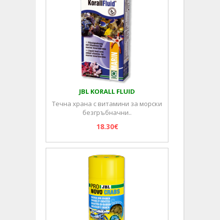
JBL KORALL FLUID
Течна храна с витамини за морски
безгръбначни..
18.30€